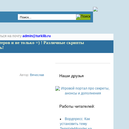
ться на почту
admin@turklib.ru
теров и не только =) ! Различные скрипты 
ь!
Автор:
Вячеслав
Наши друзья
Работы читателей:
Вордпресс. Как
установить тему
TemplateMonster на