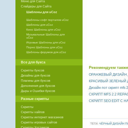
Меню для Сайта
Слайдеры для Сайта
Шаблоны для uCoz
Шаблоны софт порталов uCoz
Шаблоны для uCoz
Кино Шаблоны для uCoz
Музыкальные Шаблоны для
uCoz
Игровые Шаблоны для uCoz
Порно Шаблоны для uCoz
Шаблоны форумов для uCoz
Все для букса
Рекомендуем также
Скрипты буксов
ОРАНЖЕВЫЙ ДИЗАЙН Д
Дизайны для буксов
Плагины для буксов
КРАСИВЫЙ ЗЕЛЕНЫЙ Д
Дополнения для буксов
Дизайн пот скрипт mfs 2
Дыры и Ошибки буксов
СКРИПТ MFS 2.2 REPAC
Разные скрипты
СКРИПТ SEO EDIT С 
Скрипты
Скрипты хайпов
Скрипты интернет магазинов
Скрипты игровых сайтов
ТЕГИ:
ЧЁРНЫЙ ДИЗАЙН ПО
Скрипты Хостингов