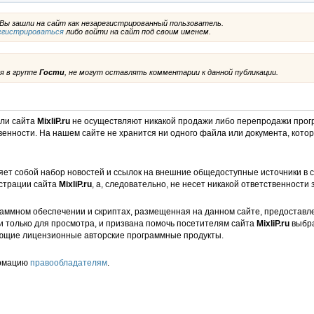
ы зашли на сайт как незарегистрированный пользователь.
егистрироваться
либо войти на сайт под своим именем.
я в группе
Гости
, не могут оставлять комментарии к данной публикации.
ели сайта
MixliP.ru
не осуществляют никакой продажи либо перепродажи прог
венности. На нашем сайте не хранится ни одного файла или документа, кот
ет собой набор новостей и ссылок на внешние общедоступные источники в с
страции сайта
MixliP.ru
, а, следовательно, не несет никакой ответственности 
аммном обеспечении и скриптах, размещенная на данном сайте, предоставл
и только для просмотра, и призвана помочь посетителям сайта
MixliP.ru
выбра
ющие лицензионные авторские программные продукты.
ормацию
правообладателям
.