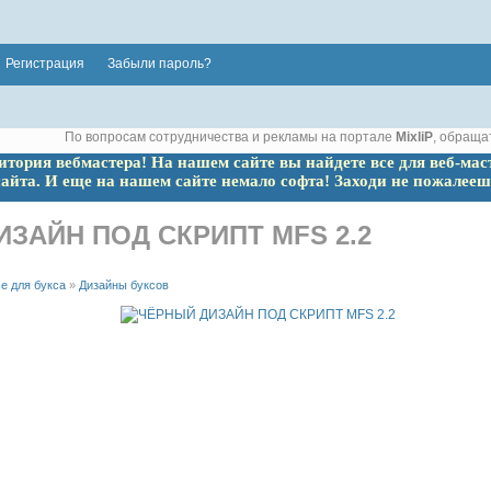
Регистрация
Забыли пароль?
По вопросам сотрудничества и рекламы на портале
MixliP
, обраща
ритория вебмастера! На нашем сайте вы найдете все для веб-мас
сайта. И еще на нашем сайте немало софта! Заходи не пожалееш
ЗАЙН ПОД СКРИПТ MFS 2.2
е для букса
»
Дизайны буксов