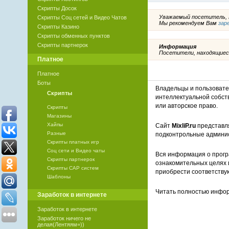
Скрипты Досок
Уважаемый посетитель, В
Скрипты Соц сетей и Видео Чатов
Мы рекомендуем Вам
зар
Скрипты Казино
Скрипты обменных пунктов
Скрипты партнерок
Информация
Посетители, находящиес
Платное
Платное
Боты
Владельцы и пользоват
Скрипты
интеллектуальной собст
или авторское право.
Скрипты
Магазины
Хайпы
Сайт
MixliP.ru
представля
Разные
подконтрольные админи
Скрипты платных игр
Соц сети и Видео чаты
Вся информация о прогр
Скрипты партнерок
ознакомительных целях 
Скрипты САР систем
приобрести соответству
Шаблоны
Читать полностью инф
Заработок в интернете
Заработок в интернете
Заработок ничего не
делая(Лентяям=))