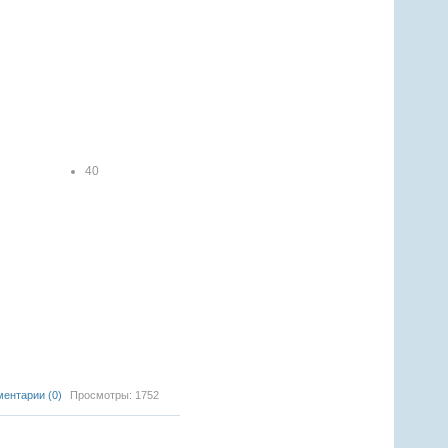
40
1
2
3
4
5
ентарии (0)
Просмотры: 1752