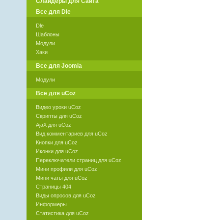
Слайдеры для Сайта
Все для Dle
Dle
Шаблоны
Модули
Хаки
Все для Joomla
Модули
Все для uCoz
Видео уроки uCoz
Скрипты для uCoz
AjaX для uCoz
Вид комментариев для uCoz
Кнопки для uCoz
Иконки для uCoz
Переключатели страниц для uCoz
Мини профили для uCoz
Мини чаты для uCoz
Страницы 404
Виды опросов для uCoz
Информеры
Статистика для uCoz