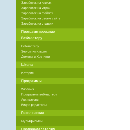
Заработок на кликах
Заработок на Играх
Заработок на файлах
Заработок на своем сайте
Заработок на статьях
Программирование
Вебмастеру
Вебмастеру
Seo оптимизация
Домены и Хостинги
Школа
История
Программы
Windows
Программы вебмастеру
Архиваторы
Видео редакторы
Развлечения
Мультфильмы
Правообладателям