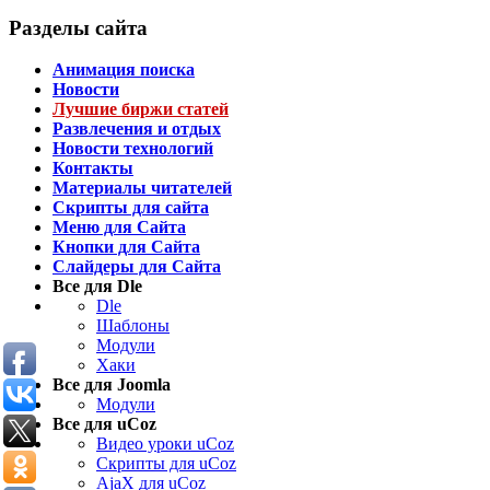
Разделы сайта
Анимация поиска
Новости
Лучшие биржи статей
Развлечения и отдых
Новости технологий
Контакты
Материалы читателей
Скрипты для сайта
Меню для Сайта
Кнопки для Сайта
Слайдеры для Сайта
Все для Dle
Dle
Шаблоны
Модули
Хаки
Все для Joomla
Модули
Все для uCoz
Видео уроки uCoz
Скрипты для uCoz
AjaX для uCoz