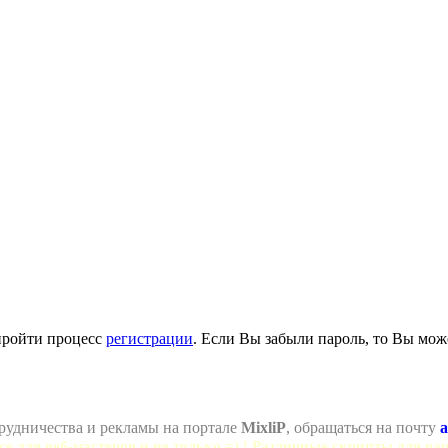
пройти процесс
регистрации
. Если Вы забыли пароль, то Вы мож
рудничества и рекламы на портале
MixliP
, обращаться на почту
a
се для веб-мастеров и не только =) ! Различные скрипты для ва