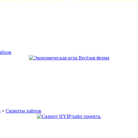
айпов
ы
»
Скрипты хайпов