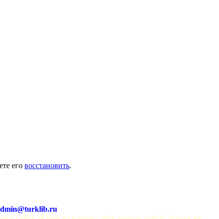
ете его
восстановить
.
dmin@turklib.ru
шего сайта. И еще на нашем сайте немало софта! Заходи не 