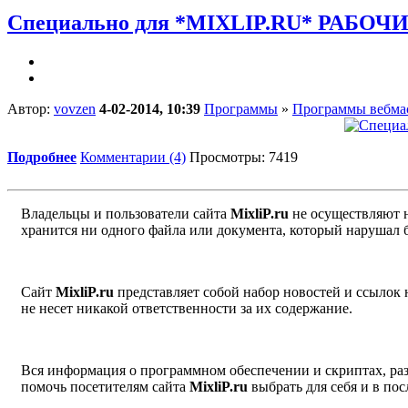
Специально для *MIXLIP.RU* РАБО
Автор:
vovzen
4-02-2014, 10:39
Программы
»
Программы вебма
Подробнее
Комментарии (4)
Просмотры: 7419
Владельцы и пользователи сайта
MixliP.ru
не осуществляют 
хранится ни одного файла или документа, который нарушал 
Сайт
MixliP.ru
представляет собой набор новостей и ссылок
не несет никакой ответственности за их содержание.
Вся информация о программном обеспечении и скриптах, раз
помочь посетителям сайта
MixliP.ru
выбрать для себя и в п