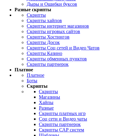
Дыры и Ошибки буксов
Разные скрипты
Скрипты
Скрипты хайпов
Скрипты интернет магазинов
Скрипты игровых сайтов
Скрипты Хостингов
Скрипты Досок
Скрипты Соц сетей и Видео Чатов
Скрипты Казино
Скрипты обменных пунктов
Скрипты партнерок
Платное
Платное
Боты
Скрипты
Скрипты
Магазины
Хайпы
Разные
Скрипты платных игр
Соц сети и Видео чаты
Скрипты партнерок
Скрипты САР систем
Шаблоны